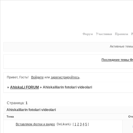
Форум
Участники
Правила
Р
Активные тем
Последние темы Ф
Привет, Гость!
Войдите
или
зарегистрируйтесь
.
»
AhiskaLi FORUM
»
Ahiskalilarin fotolari videolari
Страница:
1
Ahiskalilarin fotolari videolari
Тема
От
Вставляем фотки и видео
DeLikanLi
[
1
2
3
4
5
]