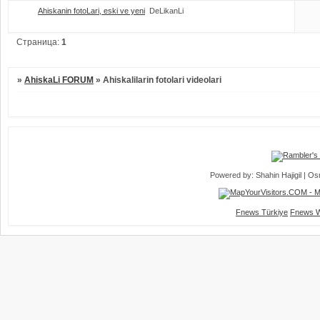
Ahiskanin fotoLari, eski ve yeni
DeLikanLi
Страница:
1
»
AhiskaLi FORUM
»
Ahiskalilarin fotolari videolari
Powered by: Shahin Hajigil | 
Fnews Türkiye
Fnews W