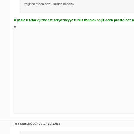
Ya jit ne moqu bez Turkish kanalov
A yesle u teba v jizne est seryozneyye turkis kanalov to jit ocen prosto bez nix......
0
Поделиться
2007-07-27 10:13:16