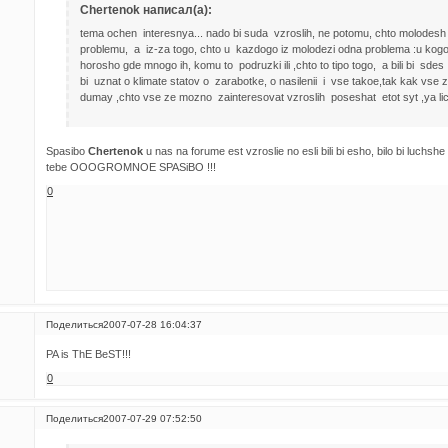
Chertenok написал(а):
tema ochen interesnya... nado bi suda vzroslih, ne potomu, chto molodesh 
problemu, a iz-za togo, chto u kazdogo iz molodezi odna problema :u kog
horosho gde mnogo ih, komu to podruzki ili ,chto to tipo togo, a bili bi sde
bi uznat o klimate statov o zarabotke, o nasilenii i vse takoe,tak kak vse 
dumay ,chto vse ze mozno zainteresovat vzroslih poseshat etot syt ,ya li
Spasibo
Chertenok
u nas na forume est vzroslie no esli bili bi esho, bilo bi luchs
tebe OOOGROMNOE SPASiBO !!!
0
Поделиться
2007-07-28 16:04:37
PA is ThE BeST!!!
0
Поделиться
2007-07-29 07:52:50