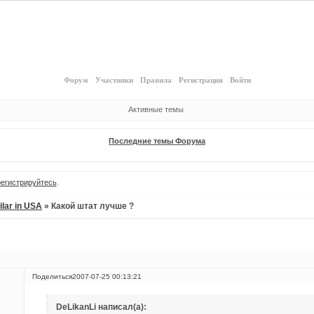
Форум
Участники
Правила
Регистрация
Войти
Активные темы
Последние темы Форума
регистрируйтесь
.
ilar in USA
»
Какой штат лучше ?
Поделиться
2007-07-25 00:13:21
DeLikanLi написал(а):