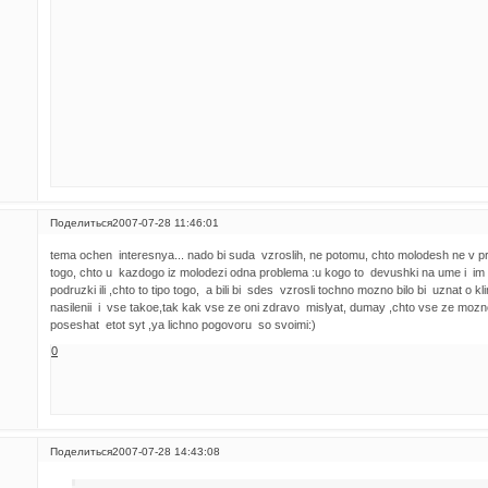
Поделиться
2007-07-28 11:46:01
tema ochen interesnya... nado bi suda vzroslih, ne potomu, chto molodesh ne v pr
togo, chto u kazdogo iz molodezi odna problema :u kogo to devushki na ume i i
podruzki ili ,chto to tipo togo, a bili bi sdes vzrosli tochno mozno bilo bi uznat o 
nasilenii i vse takoe,tak kak vse ze oni zdravo mislyat, dumay ,chto vse ze moz
poseshat etot syt ,ya lichno pogovoru so svoimi:)
0
Поделиться
2007-07-28 14:43:08