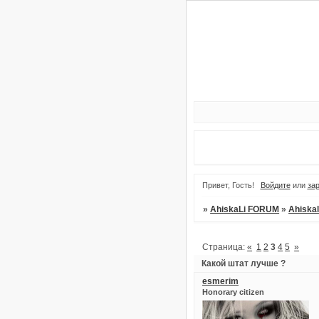
Привет, Гость!
Войдите
или
за
»
AhiskaLi FORUM
»
Ahiskal
Страница:
«
1
2
3
4
5
»
Какой штат лучше ?
esmerim
Honorary citizen