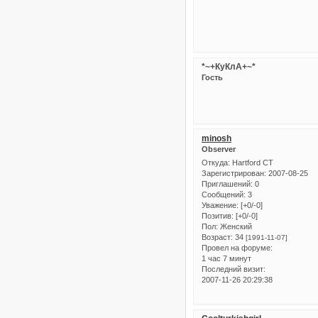
*~+КуКлА+~*
Гость
minosh
Observer
Откуда:
Hartford CT
Зарегистрирован
: 2007-08-25
Приглашений:
0
Сообщений:
3
Уважение:
[+0/-0]
Позитив:
[+0/-0]
Пол:
Женский
Возраст:
34
[1991-11-07]
Провел на форуме:
1 час 7 минут
Последний визит:
2007-11-26 20:29:38