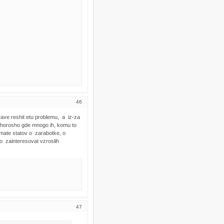
46
ave reshit etu problemu, a iz-za
m horosho gde mnogo ih, komu to
klimate statov o zarabotke, o
no zainteresovat vzroslih
47