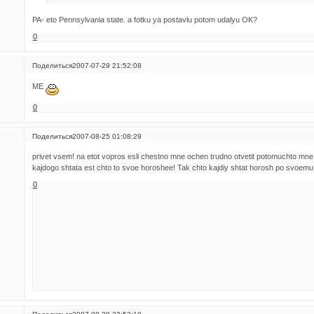
PA- eto Pennsylvania state. a fotku ya postavlu potom udalyu OK?
0
Поделиться
2007-07-29 21:52:08
ME
0
Поделиться
2007-08-25 01:08:29
privet vsem! na etot vopros esli chestno mne ochen trudno otvetit potomuchto mne 
kajdogo shtata est chto to svoe horoshee! Tak chto kajdiy shtat horosh po svoemu
0