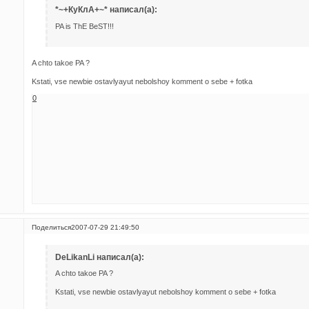
*~+КуКлА+~* написал(а):
PA is ThE BeST!!!
A chto takoe PA ?
Kstati, vse newbie ostavlyayut nebolshoy komment o sebe + fotka
0
Поделиться
2007-07-29 21:49:50
DeLikanLi написал(а):
A chto takoe PA ?
Kstati, vse newbie ostavlyayut nebolshoy komment o sebe + fotka