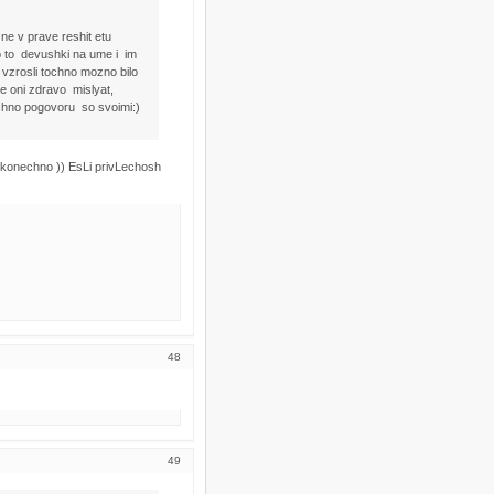
ne v prave reshit etu
o to devushki na ume i im
s vzrosli tochno mozno bilo
ze oni zdravo mislyat,
chno pogovoru so svoimi:)
he konechno )) EsLi privLechosh
48
49