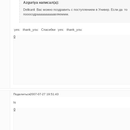
Azguriya написал(а):
Delikanli Вас можно поздравить с поступлением в Универ. Если да то
пооооздраааааааааавляеммм.
:yes: :thank_you: Спасибки :yes: :thank_you:
0
Поделиться
2007-07-27 19:51:43
hi
0