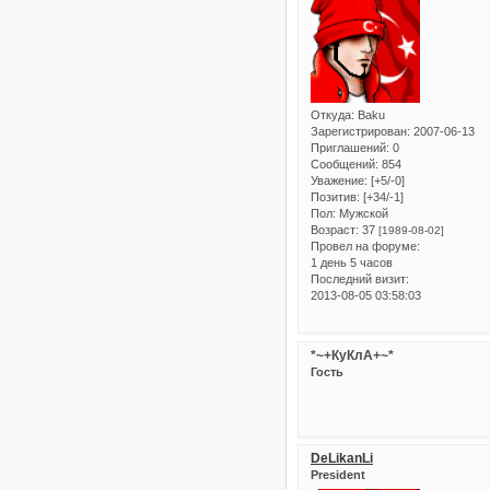
Откуда:
Baku
Зарегистрирован
: 2007-06-13
Приглашений:
0
Сообщений:
854
Уважение:
[+5/-0]
Позитив:
[+34/-1]
Пол:
Мужской
Возраст:
37
[1989-08-02]
Провел на форуме:
1 день 5 часов
Последний визит:
2013-08-05 03:58:03
*~+КуКлА+~*
Гость
DeLikanLi
President