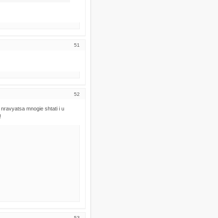
51
52
nravyatsa mnogie shtati i u
!
53