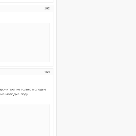
162
163
 прочитают не только молодые
тные молодые люди.