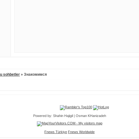
lu sohbetler
»
Знакомимся
Powered by: Shahin Hajigil | Osman KHanizadeh
Fnews Türkiye
Fnews Worldwide