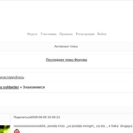
Форум
Участники
Правила
Регистрация
Войти
Активные темы
Последние темы Форума
регистрируйтесь
.
lu sohbetler
»
Знакомимся
Поделиться
2009-08-08 10:06:14
oooooooooooooookkk, ponela ti kto ,,ya poslala mnogm,, za eto ,, e fotka drugaya 