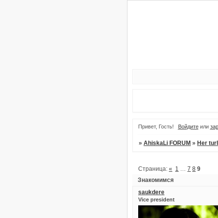
Привет, Гость!
Войдите
или
за
»
AhiskaLi FORUM
»
Her tur
Страница:
«
1
…
7
8
9
Знакомимся
saukdere
Vice president