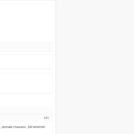
161
, dumala chasami ,,loll heheheh