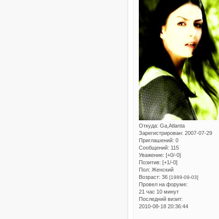
Откуда:
Ga,Atlanta
Зарегистрирован
: 2007-07-29
Приглашений:
0
Сообщений:
115
Уважение:
[+0/-0]
Позитив:
[+1/-0]
Пол:
Женский
Возраст:
36
[1989-09-03]
Провел на форуме:
21 час 10 минут
Последний визит:
2010-08-18 20:36:44