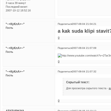
3 часа 39 минут
Последний визит:
2007-10-12 18:52:16
*~+КуКлА+~*
Поделиться
2007-08-04 21:04:21
Гость
a kak suda klipi stavit
0
*~+КуКлА+~*
Поделиться
2007-08-04 21:07:09
Гость
0
*~+КуКлА+~*
Поделиться
2007-08-04 21:07:32
Гость
Скрытый текст:
Для просмотра скрытого текста -
в
0
Поделиться
2007-08-05 10:10:12