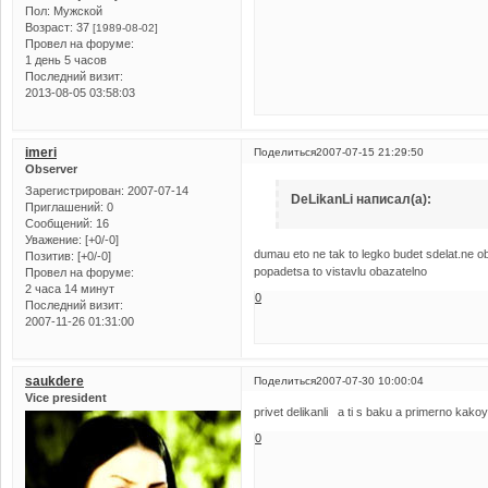
Пол:
Мужской
Возраст:
37
[1989-08-02]
Провел на форуме:
1 день 5 часов
Последний визит:
2013-08-05 03:58:03
imeri
Поделиться
2007-07-15 21:29:50
Observer
Зарегистрирован
: 2007-07-14
DeLikanLi написал(а):
Приглашений:
0
Сообщений:
16
Уважение:
[+0/-0]
dumau eto ne tak to legko budet sdelat.ne ob
Позитив:
[+0/-0]
popadetsa to vistavlu obazatelno
Провел на форуме:
2 часа 14 минут
0
Последний визит:
2007-11-26 01:31:00
saukdere
Поделиться
2007-07-30 10:00:04
Vice president
privet delikanli a ti s baku a primerno kako
0