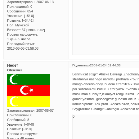
Зарегистрирован
: 2007-06-13
Приглашений:
0
Сообщений:
854
Уважение:
[+5/-0]
Позитив:
[+34/-1]
Пол:
Мужской
Возраст:
37
[1989-08-02]
Провел на форуме:
1 день 5 часов
Последний визит:
2013-08-05 03:58:03
Hedef
Поделиться
2008-01-24 02:44:33
Observer
Benim icat ettigim Ahiska Bayragi. Znacheni
stradaniya nashego naroda i prolitaya krov 
mnogo chernih dney, budem stremitca k sv
por sohranili etu kulturu i etot yazik.Zvezd
musluman sunniyiz,islamiyet rengi. Kirmizi- a
gunler yashadi. gelecegimiz guneshli olsun. 3 h
konushiyoruz. Tek yildiz- Ahiska birdir, haliki
Saygilarimla Cihangir Cabiroglu. Ahiskanin ba
Зарегистрирован
: 2007-08-07
Приглашений:
0
0
Сообщений:
8
Уважение:
[+0/-0]
Позитив:
[+0/-0]
Провел на форуме:
5 часов 48 минут