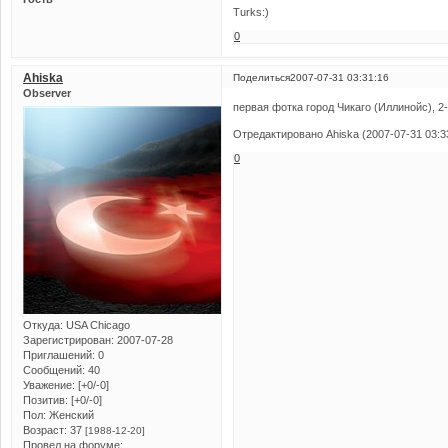
Turks:)
0
Ahiska
Поделиться
2007-07-31 03:31:16
Observer
первая фотка город Чикаго (Иллинойс), 2
Отредактировано Ahiska (2007-07-31 03:3
0
Откуда:
USA Chicago
Зарегистрирован
: 2007-07-28
Приглашений:
0
Сообщений:
40
Уважение:
[+0/-0]
Позитив:
[+0/-0]
Пол:
Женский
Возраст:
37
[1988-12-20]
Провел на форуме: