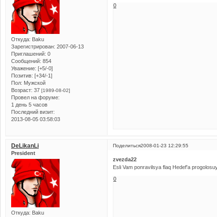
0
Откуда:
Baku
Зарегистрирован
: 2007-06-13
Приглашений:
0
Сообщений:
854
Уважение:
[+5/-0]
Позитив:
[+34/-1]
Пол:
Мужской
Возраст:
37
[1989-08-02]
Провел на форуме:
1 день 5 часов
Последний визит:
2013-08-05 03:58:03
DeLikanLi
Поделиться
2008-01-23 12:29:55
President
zvezda22
Esli Vam ponravilsya flaq Hedef'a progolos
0
Откуда:
Baku