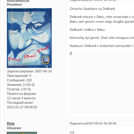
ATATURKIYA
President
Otvechu Saukdere za Delikanli.
Delikanli zhivyot v Baku, chto oznachaet v st
Baku sam gorod i vnutri nego drugikh gorodo
Delikanli i rodilsa v Baku.
Khoroshiy byl gorod. Zhal' chto mnogoye iz
Nadeyus' Delikanli v budushem pereyedet v
0
Зарегистрирован
: 2007-06-16
Приглашений:
0
Сообщений:
220
Уважение:
[+10/-0]
Позитив:
[+0/-0]
Провел на форуме:
12 часов 4 минуты
Последний визит:
2012-01-27 09:09:50
Reis
Поделиться
2007-09-01 00:36:06
Observer
vot