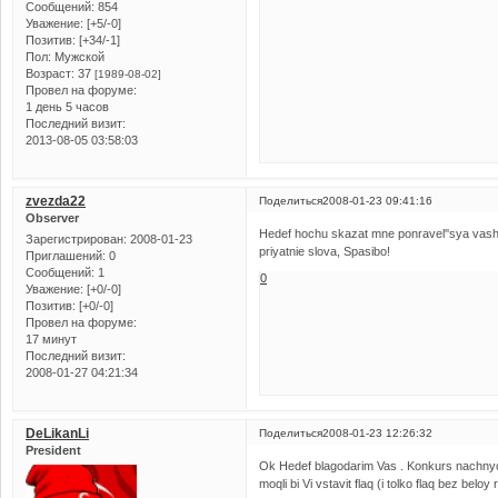
Сообщений:
854
Уважение:
[+5/-0]
Позитив:
[+34/-1]
Пол:
Мужской
Возраст:
37
[1989-08-02]
Провел на форуме:
1 день 5 часов
Последний визит:
2013-08-05 03:58:03
zvezda22
Поделиться
2008-01-23 09:41:16
Observer
Hedef hochu skazat mne ponravel''sya vash
Зарегистрирован
: 2008-01-23
priyatnie slova, Spasibo!
Приглашений:
0
Сообщений:
1
0
Уважение:
[+0/-0]
Позитив:
[+0/-0]
Провел на форуме:
17 минут
Последний визит:
2008-01-27 04:21:34
DeLikanLi
Поделиться
2008-01-23 12:26:32
President
Ok Hedef blagodarim Vas . Konkurs nachnyo
moqli bi Vi vstavit flaq (i tolko flaq bez bel