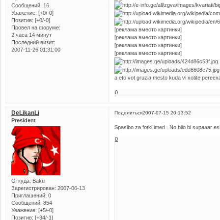
Сообщений:
16
Уважение:
[+0/-0]
Позитив:
[+0/-0]
Провел на форуме:
[реклама вместо картинки]
2 часа 14 минут
[реклама вместо картинки]
Последний визит:
[реклама вместо картинки]
2007-11-26 01:31:00
[реклама вместо картинки]
a eto vot gruzia,mesto kuda vi xotite pereexa
0
DeLikanLi
Поделиться
2007-07-15 20:13:52
President
Spasibo za fotki imeri . No bilo bi supaaar esli
0
Откуда:
Baku
Зарегистрирован
: 2007-06-13
Приглашений:
0
Сообщений:
854
Уважение:
[+5/-0]
Позитив:
[+34/-1]