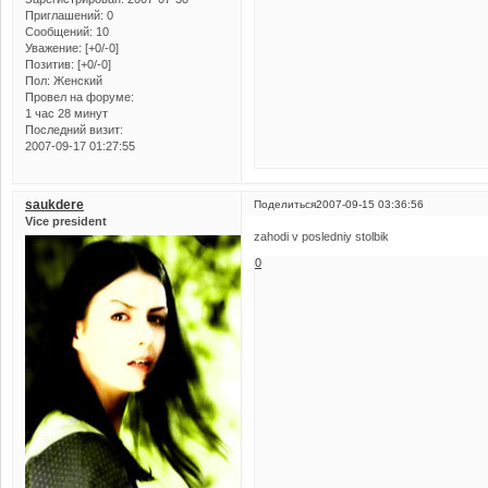
Приглашений:
0
Сообщений:
10
Уважение:
[+0/-0]
Позитив:
[+0/-0]
Пол:
Женский
Провел на форуме:
1 час 28 минут
Последний визит:
2007-09-17 01:27:55
saukdere
Поделиться
2007-09-15 03:36:56
Vice president
zahodi v posledniy stolbik
0