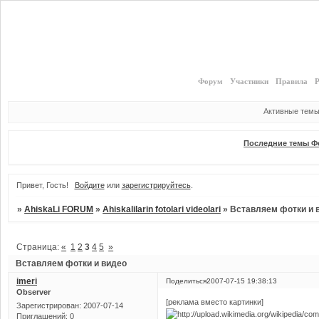
Форум
Участники
Правила
Р
Активные тем
Последние темы Ф
Привет, Гость!
Войдите
или
зарегистрируйтесь
.
»
AhiskaLi FORUM
»
Ahiskalilarin fotolari videolari
»
Вставляем фотки и 
Страница:
«
1
2
3
4
5
»
Вставляем фотки и видео
imeri
Поделиться
2007-07-15 19:38:13
Observer
[реклама вместо картинки]
Зарегистрирован
: 2007-07-14
Приглашений:
0