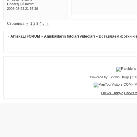
Последний визит:
2008-03-23 21:35:36
Страница:
«
1
2
3
4
5
»
»
AhiskaLi FORUM
»
Ahiskalilarin fotolari videolari
»
Вставляем фотки и 
Powered by: Shahin Hajigil | 
Fnews Türkiye
Fnews W