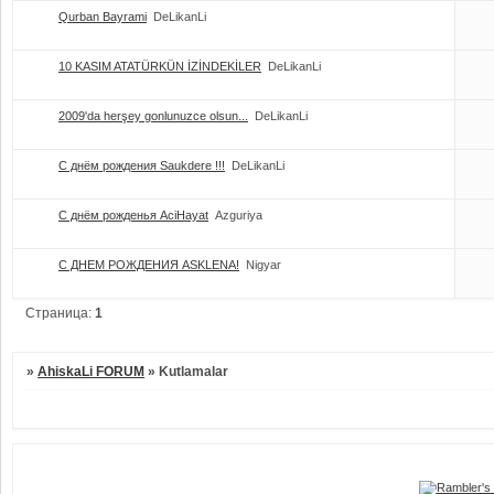
Qurban Bayrami
DeLikanLi
10 KASIM ATATÜRKÜN İZİNDEKİLER
DeLikanLi
2009'da herşey gonlunuzce olsun...
DeLikanLi
С днём рождения Saukdere !!!
DeLikanLi
С днём рожденья AciHayat
Azguriya
С ДНЕМ РОЖДЕНИЯ ASKLENA!
Nigyar
Страница:
1
»
AhiskaLi FORUM
»
Kutlamalar