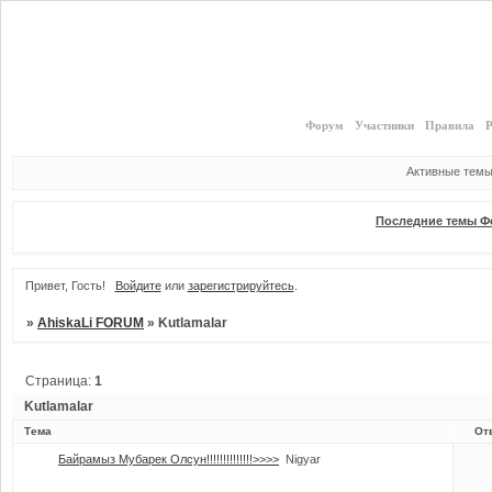
Форум
Участники
Правила
Р
Активные тем
Последние темы Ф
Привет, Гость!
Войдите
или
зарегистрируйтесь
.
»
AhiskaLi FORUM
»
Kutlamalar
Страница:
1
Kutlamalar
Тема
От
Байрамыз Мубарек Олсун!!!!!!!!!!!!!!>>>>
Nigyar