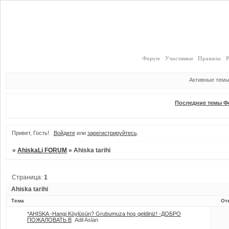
Форум
Участники
Правила
Р
Активные тем
Последние темы Ф
Привет, Гость!
Войдите
или
зарегистрируйтесь
.
»
AhiskaLi FORUM
»
Ahiska tarihi
Страница:
1
Ahiska tarihi
Тема
От
*AHISKA -Hangi Köylüsün? Grubumuza hoş geldiniz! -ДОБРО
ПОЖАЛОВАТЬ В
Adil Aslan