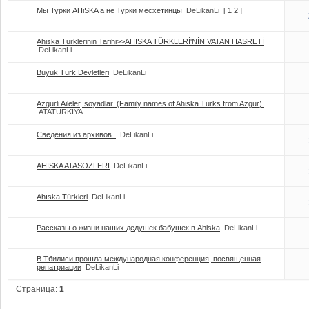
Мы Турки AHiSKA а не Турки месхетинцы
DeLikanLi
[
1
2
]
Ahiska Turklerinin Tarihi>>AHISKA TÜRKLERİ'NİN VATAN HASRETİ
DeLikanLi
Büyük Türk Devletleri
DeLikanLi
Azgurli Aileler, soyadlar. (Family names of Ahiska Turks from Azgur).
ATATURKIYA
Сведения из архивов .
DeLikanLi
AHISKA ATASOZLERI
DeLikanLi
Ahıska Türkleri
DeLikanLi
Рассказы о жизни наших дедушек бабушек в Ahiska
DeLikanLi
B Тбилиси прошла международная конференция, посвященная
репатриации
DeLikanLi
Страница:
1