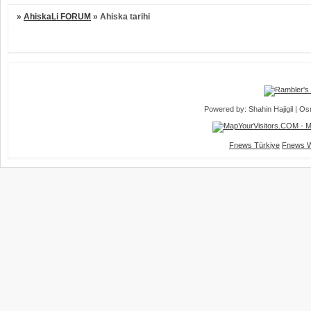
»
AhiskaLi FORUM
»
Ahiska tarihi
Powered by: Shahin Hajigil | 
Fnews Türkiye
Fnews W