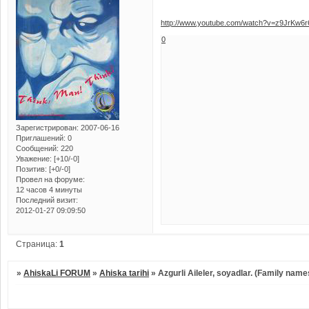
http://www.youtube.com/watch?v=z9JrKw6
0
Зарегистрирован
: 2007-06-16
Приглашений:
0
Сообщений:
220
Уважение:
[+10/-0]
Позитив:
[+0/-0]
Провел на форуме:
12 часов 4 минуты
Последний визит:
2012-01-27 09:09:50
Страница:
1
»
AhiskaLi FORUM
»
Ahiska tarihi
»
Azgurli Aileler, soyadlar. (Family nam