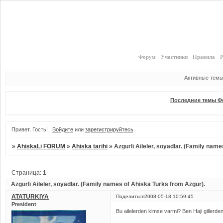
Форум
Участники
Правила
Р
Активные тем
Последние темы Ф
Привет, Гость!
Войдите
или
зарегистрируйтесь
.
»
AhiskaLi FORUM
»
Ahiska tarihi
»
Azgurli Aileler, soyadlar. (Family nam
Страница:
1
Azgurli Aileler, soyadlar. (Family names of Ahiska Turks from Azgur).
ATATURKIYA
Поделиться
2008-05-18 10:59:45
President
Bu ailelerden kimse varmi? Ben Haji gillerd