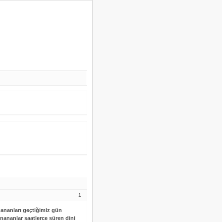
1
nananları geçtiğimiz gün
inananlar saatlerce süren dini