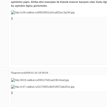
ayinlerini yaptı. Afrika dini inanışları ile Katoik inancın karışımı olan Vudu ilg
bu ayinden ilginç görüntüler.
0
Поделиться
2009-01-16 18:59:04
0