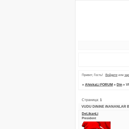
Привет, Гость!
Войдите
или
за
»
AhiskaLi FORUM
»
Din
»
V
Страница:
1
VUDU DiNiNE iNANANLAR 
DeLikanLi
President