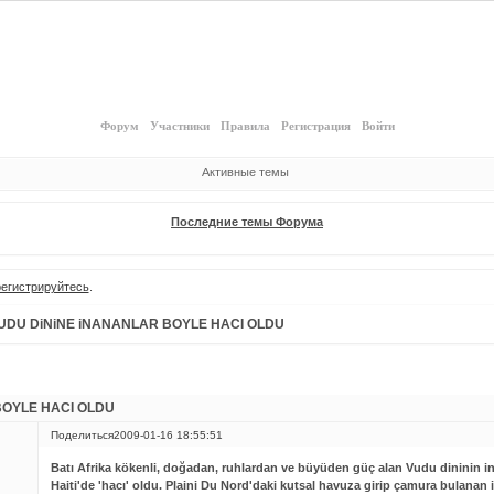
Форум
Участники
Правила
Регистрация
Войти
Активные темы
Последние темы Форума
регистрируйтесь
.
UDU DiNiNE iNANANLAR BOYLE HACI OLDU
BOYLE HACI OLDU
Поделиться
2009-01-16 18:55:51
Batı Afrika kökenli, doğadan, ruhlardan ve büyüden güç alan Vudu dininin i
Haiti'de 'hacı' oldu. Plaini Du Nord'daki kutsal havuza girip çamura bulanan 