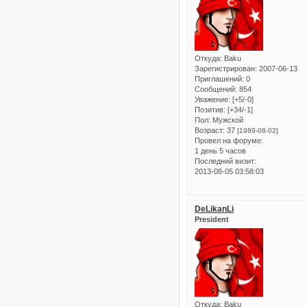
Откуда:
Baku
Зарегистрирован
: 2007-06-13
Приглашений:
0
Сообщений:
854
Уважение:
[+5/-0]
Позитив:
[+34/-1]
Пол:
Мужской
Возраст:
37
[1989-08-02]
Провел на форуме:
1 день 5 часов
Последний визит:
2013-08-05 03:58:03
DeLikanLi
President
Откуда:
Baku