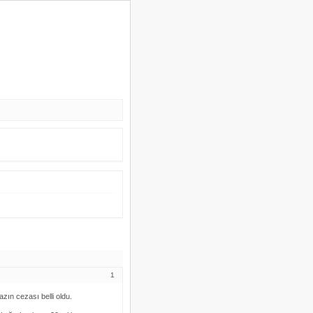
1
zın cezası belli oldu.