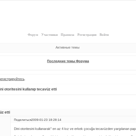
Форум
Участники
Правила
Регистрация
Войти
Активные темы
Последние темы Форума
регистрируйтесь
.
ni otoritesini kullanıp tecavüz etti
üz etti
Поделиться
2009-01-23 18:28:14
Dini otoritesini kullanarak" en az 4 kız ve erkek çocuğa tecavüzden yargılanan papa