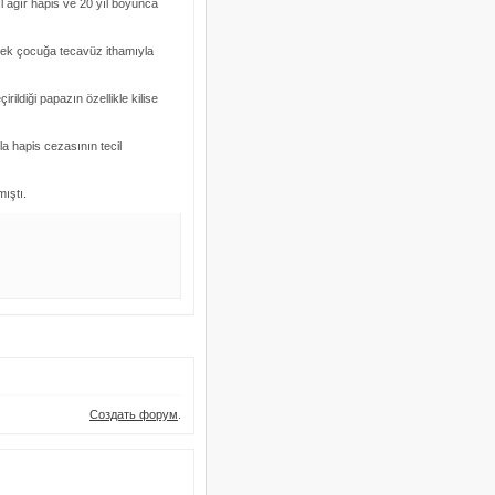
l ağır hapis ve 20 yıl boyunca
erkek çocuğa tecavüz ithamıyla
rildiği papazın özellikle kilise
a hapis cezasının tecil
ıştı.
Создать форум
.