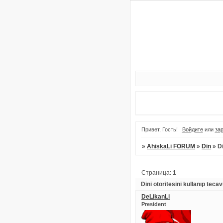
Привет, Гость!
Войдите
или
за
»
AhiskaLi FORUM
»
Din
»
Di
Страница:
1
Dini otoritesini kullanıp tecav
DeLikanLi
President