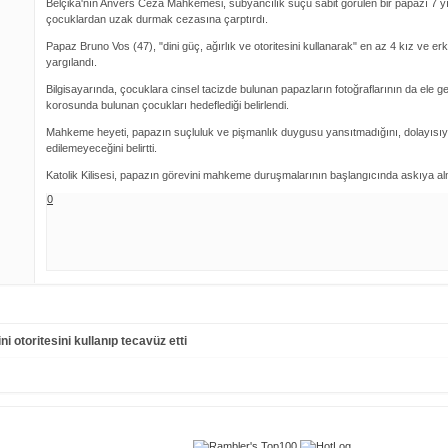
Belçika'nın Anvers Ceza Mahkemesi, sübyancılık suçu sabit görülen bir papazı 7 yı
çocuklardan uzak durmak cezasına çarptırdı.
Papaz Bruno Vos (47), "dini güç, ağırlık ve otoritesini kullanarak" en az 4 kız ve 
yargılandı.
Bilgisayarında, çocuklara cinsel tacizde bulunan papazların fotoğraflarının da ele geçi
korosunda bulunan çocukları hedeflediği belirlendi.
Mahkeme heyeti, papazın suçluluk ve pişmanlık duygusu yansıtmadığını, dolayısıyl
edilemeyeceğini belirtti.
Katolik Kilisesi, papazın görevini mahkeme duruşmalarının başlangıcında askıya alm
0
ni otoritesini kullanıp tecavüz etti