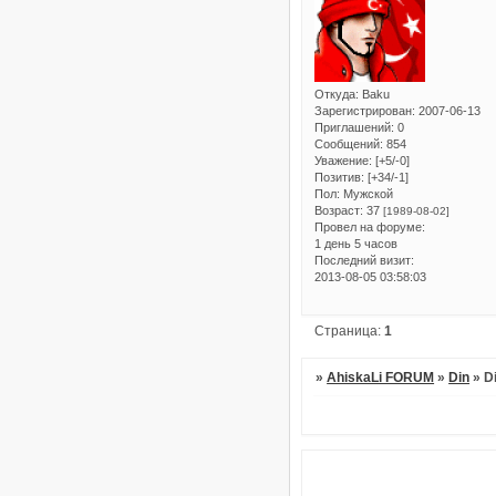
Откуда:
Baku
Зарегистрирован
: 2007-06-13
Приглашений:
0
Сообщений:
854
Уважение:
[+5/-0]
Позитив:
[+34/-1]
Пол:
Мужской
Возраст:
37
[1989-08-02]
Провел на форуме:
1 день 5 часов
Последний визит:
2013-08-05 03:58:03
Страница:
1
»
AhiskaLi FORUM
»
Din
»
Di