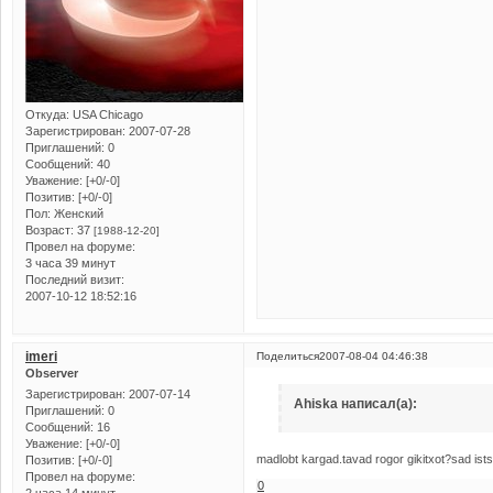
Откуда:
USA Chicago
Зарегистрирован
: 2007-07-28
Приглашений:
0
Сообщений:
40
Уважение:
[+0/-0]
Позитив:
[+0/-0]
Пол:
Женский
Возраст:
37
[1988-12-20]
Провел на форуме:
3 часа 39 минут
Последний визит:
2007-10-12 18:52:16
imeri
Поделиться
2007-08-04 04:46:38
Observer
Зарегистрирован
: 2007-07-14
Ahiska написал(а):
Приглашений:
0
Сообщений:
16
Уважение:
[+0/-0]
madlobt kargad.tavad rogor gikitxot?sad ists
Позитив:
[+0/-0]
Провел на форуме:
0