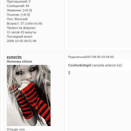
Приглашений:
0
Сообщений:
84
Уважение:
[+0/-0]
Позитив:
[+4/-0]
Пол:
Женский
Возраст:
37
[1989-06-09]
Провел на форуме:
11 часов 43 минуты
Последний визит:
2008-10-05 08:51:48
esmerim
Поделиться
2007-08-30 03:39:00
Honorary citizen
Coolturkishgirl
zamanla anlarsin kiz)
0
Откуда:
usa