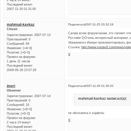
Последний визит:
2007-11-26 01:31:00
mahmud-kavkaz
Поделиться
2007-11-25 20:32:18
Citizen
Салам всем форумчанам, кто сможет отк
Зарегистрирован
: 2007-07-13
Рустави-2)Очень интересный материал ,ж
Приглашений:
0
Уважаемого Имери прокоментировать фи
Сообщений:
69
Ссылка:
http://www.rustavi2.com/news/vid
Уважение:
[+4/-0]
Позитив:
[+0/-0]
0
Провел на форуме:
1 день 11 часов
Последний визит:
2009-05-28 23:57:28
imeri
Поделиться
2007-11-26 01:30:20
Observer
Зарегистрирован
: 2007-07-14
mahmud-kavkaz написал(а):
Приглашений:
0
Сообщений:
16
Уважение:
[+0/-0]
ne otkrivaetsa k sojaleniu
Позитив:
[+0/-0]
Провел на форуме:
0
2 часа 14 минут
Последний визит: