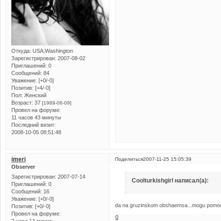
Откуда:
USA,Washington
Зарегистрирован
: 2007-08-02
Приглашений:
0
Сообщений:
84
Уважение:
[+0/-0]
Позитив:
[+4/-0]
Пол:
Женский
Возраст:
37
[1989-06-09]
Провел на форуме:
11 часов 43 минуты
Последний визит:
2008-10-05 08:51:48
imeri
Поделиться
2007-11-25 15:05:39
Observer
Зарегистрирован
: 2007-07-14
Coolturkishgirl написал(а):
Приглашений:
0
Сообщений:
16
Уважение:
[+0/-0]
da na gruzinskom obshaemsa...mogu pomoch p
Позитив:
[+0/-0]
Провел на форуме:
0
2 часа 14 минут