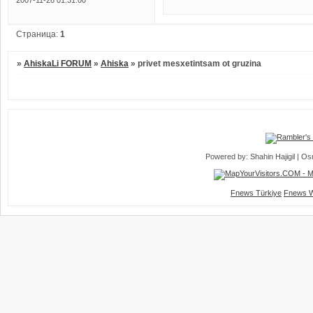
2007-11-26 01:31:00
Страница:
1
»
AhiskaLi FORUM
»
Ahiska
»
privet mesxetintsam ot gruzina
Powered by: Shahin Hajigil | 
Fnews Türkiye
Fnews W