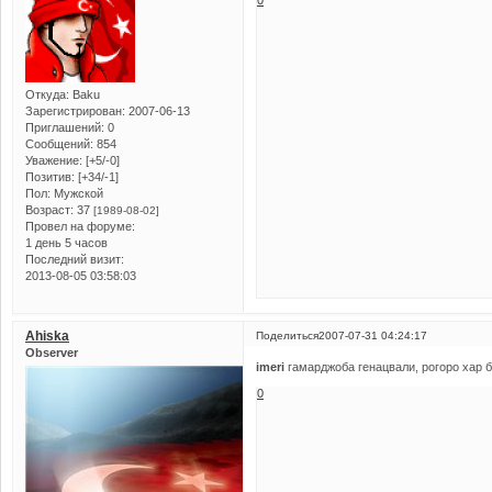
Откуда:
Baku
Зарегистрирован
: 2007-06-13
Приглашений:
0
Сообщений:
854
Уважение:
[+5/-0]
Позитив:
[+34/-1]
Пол:
Мужской
Возраст:
37
[1989-08-02]
Провел на форуме:
1 день 5 часов
Последний визит:
2013-08-05 03:58:03
Ahiska
Поделиться
2007-07-31 04:24:17
Observer
imeri
гамарджоба генацвали, рогоро хар б
0