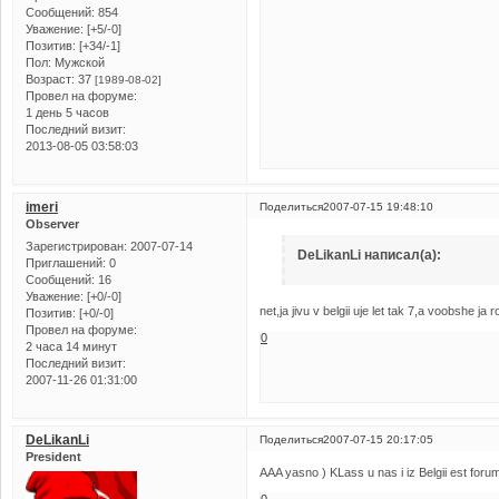
Сообщений:
854
Уважение:
[+5/-0]
Позитив:
[+34/-1]
Пол:
Мужской
Возраст:
37
[1989-08-02]
Провел на форуме:
1 день 5 часов
Последний визит:
2013-08-05 03:58:03
imeri
Поделиться
2007-07-15 19:48:10
Observer
Зарегистрирован
: 2007-07-14
DeLikanLi написал(а):
Приглашений:
0
Сообщений:
16
Уважение:
[+0/-0]
net,ja jivu v belgii uje let tak 7,a voobshe ja r
Позитив:
[+0/-0]
Провел на форуме:
0
2 часа 14 минут
Последний визит:
2007-11-26 01:31:00
DeLikanLi
Поделиться
2007-07-15 20:17:05
President
AAA yasno ) KLass u nas i iz Belgii est for
0