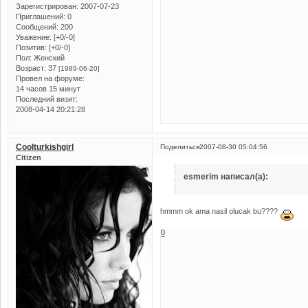
Зарегистрирован
: 2007-07-23
Приглашений:
0
Сообщений:
200
Уважение:
[+0/-0]
Позитив:
[+0/-0]
Пол:
Женский
Возраст:
37
[1989-06-20]
Провел на форуме:
14 часов 15 минут
Последний визит:
2008-04-14 20:21:28
Coolturkishgirl
Поделиться
2007-08-30 05:04:56
Citizen
esmerim написал(а):
hmmm ok ama nasil olucak bu????
0