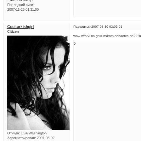
2 часа 14 минут
Последний визит:
2007-11-26 01:31:00
Coolturkishgirl
Поделиться
2007-08-30 03:05:01
Citizen
wow wto vi na gruzinskom obhaetes da???mda
0
Откуда:
USA,Washington
Зарегистрирован
: 2007-08-02