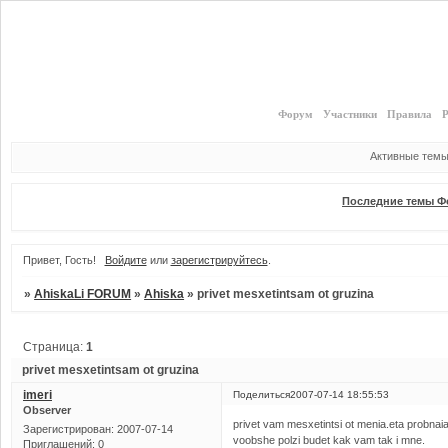
Форум
Участники
Правила
Р
Активные тем
Последние темы Ф
Привет, Гость!
Войдите
или
зарегистрируйтесь
.
»
AhiskaLi FORUM
»
Ahiska
»
privet mesxetintsam ot gruzina
Страница:
1
privet mesxetintsam ot gruzina
imeri
Поделиться
2007-07-14 18:55:53
Observer
privet vam mesxetintsi ot menia.eta probnai
Зарегистрирован
: 2007-07-14
voobshe polzi budet kak vam tak i mne.
Приглашений:
0