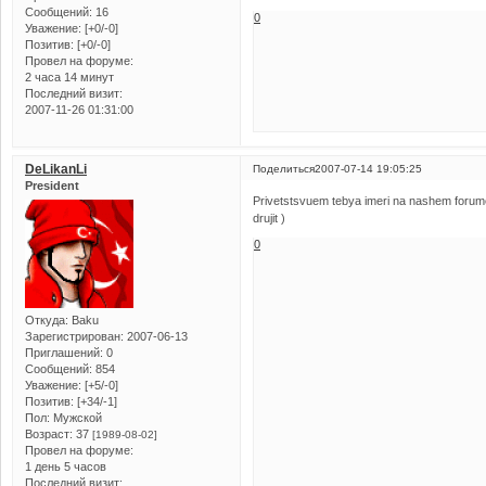
Сообщений:
16
0
Уважение:
[+0/-0]
Позитив:
[+0/-0]
Провел на форуме:
2 часа 14 минут
Последний визит:
2007-11-26 01:31:00
DeLikanLi
Поделиться
2007-07-14 19:05:25
President
Privetstsvuem tebya imeri na nashem forume
drujit )
0
Откуда:
Baku
Зарегистрирован
: 2007-06-13
Приглашений:
0
Сообщений:
854
Уважение:
[+5/-0]
Позитив:
[+34/-1]
Пол:
Мужской
Возраст:
37
[1989-08-02]
Провел на форуме:
1 день 5 часов
Последний визит: