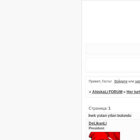
Привет, Гость!
Войдите
или
за
»
AhiskaLi FORUM
»
Her tur
Страница:
1
Inek yutan yilan bulundu
DeLikanLi
President