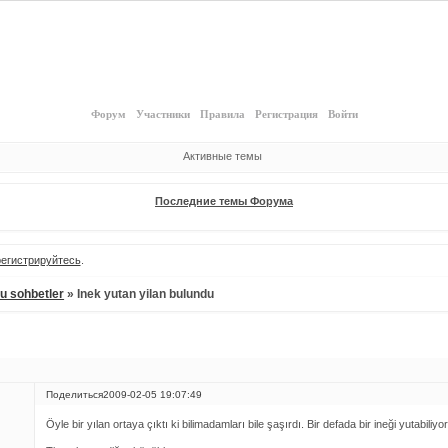
Форум
Участники
Правила
Регистрация
Войти
Активные темы
Последние темы Форума
регистрируйтесь
.
lu sohbetler
»
Inek yutan yilan bulundu
Поделиться
2009-02-05 19:07:49
Öyle bir yılan ortaya çıktı ki bilimadamları bile şaşırdı. Bir defada bir ineği yutabiliyor