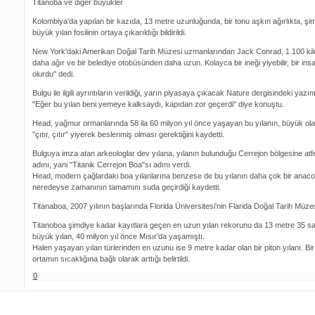
Titanoba ve diğer büyükler
Kolombiya'da yapılan bir kazıda, 13 metre uzunluğunda, bir tonu aşkın ağırlıkta, ş
büyük yılan fosilinin ortaya çıkarıldığı bildirildi.
New York'daki Amerikan Doğal Tarih Müzesi uzmanlarından Jack Conrad, 1.100 kilo o
daha ağır ve bir belediye otobüsünden daha uzun. Kolayca bir ineği yiyebilir, bir ins
olurdu" dedi.
Bulgu ile ilgili ayrıntıların verildiği, yarın piyasaya çıkacak Nature dergisindeki ya
"Eğer bu yılan beni yemeye kalksaydı, kapıdan zor geçerdi" diye konuştu.
Head, yağmur ormanlarında 58 ila 60 milyon yıl önce yaşayan bu yılanın, büyük olası
"çıtır, çıtır" yiyerek beslenmiş olması gerektiğini kaydetti.
Bulguya imza atan arkeologlar dev yılana, yılanın bulunduğu Cerrejon bölgesine atf
adını, yani "Titanik Cerrejon Boa"sı adını verdi.
Head, modern çağlardaki boa yılanlarına benzese de bu yılanın daha çok bir anaco
neredeyse zamanının tamamını suda geçirdiği kaydetti.
Titanaboa, 2007 yılının başlarında Florida Üniversitesi'nin Flarida Doğal Tarih Müzes
Titanoboa şimdiye kadar kayıtlara geçen en uzun yılan rekorunu da 13 metre 35 sa
büyük yılan, 40 milyon yıl önce Mısır'da yaşamıştı.
Halen yaşayan yılan türlerinden en uzunu ise 9 metre kadar olan bir piton yılanı. Bi
ortamın sıcaklığına bağlı olarak arttığı belirtildi.
0