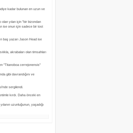
imdiye kadar bulunan en uzun ve
lan yılan için "bir bizondan
an ise onun için sadece bir tost
zının baş yazarı Jason Head ise
lıkla, akrabaları olan timsahları
en "Titanoboa cerrejonensis"
nda gibi davrandığını ve
i'nde sergilendi.
ntimle kırdı. Daha önceki en
r yılanın uzunluğunun, yaşadığı