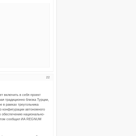
22
ет включить в себя проект
ая традиционно близка Турции,
е в рамках треугольника
то конфигурации автономного
к обеспечению национально-
б этом сообщил ИА REGNUM