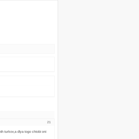
21
ih turkov,a dlya togo chtobi oni