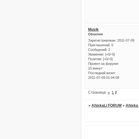
Musik
Observer
Зарегистрирован
: 2011-07-09
Приглашений:
0
Сообщений:
2
Уважение:
[+0/-0]
Позитив:
[+0/-0]
Провел на форуме:
15 минут
Последний визит:
2011-07-09 01:04:08
Страница:
«
1
2
»
AhiskaLi FORUM
»
Ahiska 