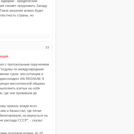
й Аджарии - юридический
узия сможет предложить Западу
 Такое решение можно будет
елостность страны, но
23
инцев
пил с протокольным поручением
у Госдумы по международным
ении турок- месхетинцев и
корреспондент ИА REGNUM, 8
турецко-месхетинской общины
выполнить взятые на себя
ю, где они проживали до
чному приказу вождя всех
ию и Казахстан, где пятая
еабилитировали, но вернуться на
не распада СССР", - сказал
лине потеряли родину до 20