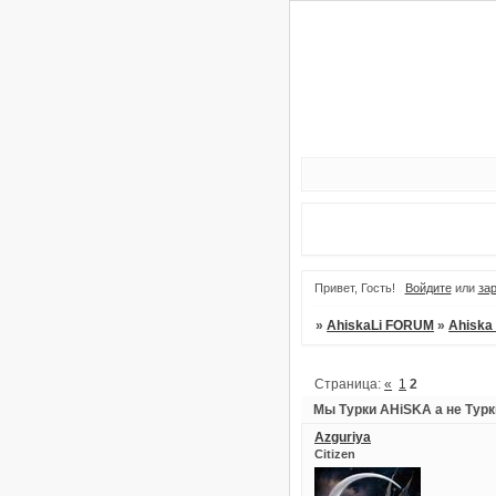
Привет, Гость!
Войдите
или
за
»
AhiskaLi FORUM
»
Ahiska 
Страница:
«
1
2
Мы Турки AHiSKA а не Тур
Azguriya
Citizen