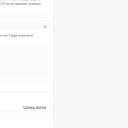
ССР их не приняло, отметил
24
ел что Tурки относятся
Создать форум
.