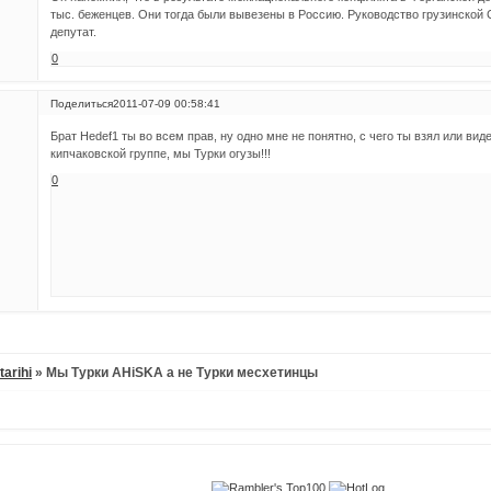
тыс. беженцев. Они тогда были вывезены в Россию. Руководство грузинской 
депутат.
0
Поделиться
2011-07-09 00:58:41
Брат Hedef1 ты во всем прав, ну одно мне не понятно, с чего ты взял или вид
кипчаковской группе, мы Турки огузы!!!
0
tarihi
»
Мы Турки AHiSKA а не Турки месхетинцы