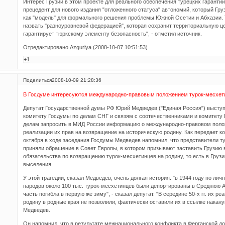
Интерес Грузии в этом проекте для реального обеспечения турецких гаранти
прецедент для нового издания "отложенного статуса" автономий, который Гр
как "модель" для формального решения проблемы Южной Осетии и Абхазии.
назвать "разноуровневой федерацией", которая сохранит территориальную ц
гарантирует тюркскому элементу безопасность", - отметил источник.
Отредактировано Azguriya (2008-10-07 10:51:53)
+1
Поделиться
2008-10-09 21:28:36
В Госдуме интересуются международно-правовым положением турок-месхет
Депутат Государственной думы РФ Юрий Медведев ("Единая Россия") высту
комитету Госдумы по делам СНГ и связям с соотечественниками и комитет
делам запросить в МИД России информацию о международно-правовом полож
реализации их прав на возвращение на историческую родину. Как передает 
октября в ходе заседания Госдумы Медведев напомнил, что представители 
приняли обращение в Совет Европы, в котором призывают заставить Грузию 
обязательства по возвращению турок-месхетинцев на родину, то есть в Грузи
выселения.
У этой трагедии, сказал Медведев, очень долгая история. "в 1944 году по ли
народов около 100 тыс. турок-месхетинцев были депортированы в Среднюю Аз
часть погибла в первую же зиму", - сказал депутат. "В середине 50-х гг. их р
родину в родные края не позволили, фактически оставили их в ссылке накану
Медведев.
Он напомнил, что в результате межнационального конфликта в Ферганской до