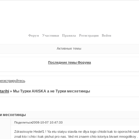
Форум
Участники
Правила
Регистрация
Войти
Активные темы
Последние темы Форума
регистрируйтесь
.
tarihi
»
Мы Турки AHiSKA а не Турки месхетинцы
ки месхетинцы
Поделиться
2008-10-07 10:47:33
Zdrastvuyte Hedef1 ! Ya etu statyu stavila ne dlya togo chtobi kak to oporochit nash
znali kto i chto i kak pishut pro nas. Ved mi znaem chto istoriya bivaet mnogolikoy .