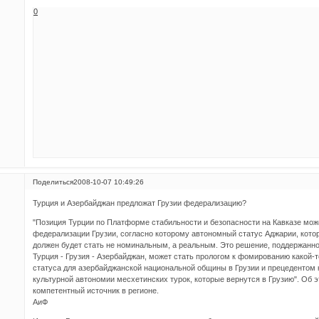
0
Поделиться
2008-10-07 10:49:26
Турция и Азербайджан предложат Грузии федерализацию?
"Позиция Турции по Платформе стабильности и безопасности на Кавказе мож
федерализации Грузии, согласно которому автономный статус Аджарии, котор
должен будет стать не номинальным, а реальным. Это решение, поддержанно
Турция - Грузия - Азербайджан, может стать прологом к фомированию какой-
статуса для азербайджанской национальной общины в Грузии и прецедентом 
культурной автономии месхетинских турок, которые вернутся в Грузию". О
компетентный источник в регионе.
АиФ