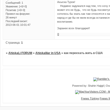
Ахыска Турок!
Сообщений:
1
Недавно задумался над тем, что хочу пе
Уважение:
[+0/-0]
может кто не будь, что не будь посовету
Позитив:
[+0/-0]
хотелось бы знать как там относятся к н
Провел на форуме:
26 минут
народ и где бы не жили всегда останем
Последний визит:
воспитанию.
2013-06-01 10:01:47
Заранее всех благодарю!!
0
Страница:
1
»
AhiskaLi FORUM
»
Ahiskalilar in USA
»
как переехать жить в США
Powered by: Shahin Hajigil | 
Fnews Türkiye
Fnews W