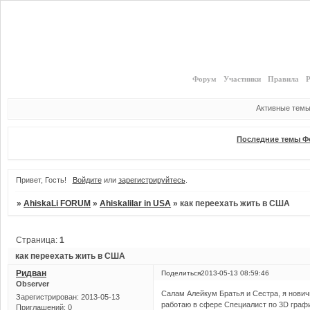
Форум
Участники
Правила
Р
Активные тем
Последние темы Ф
Привет, Гость!
Войдите
или
зарегистрируйтесь
.
»
AhiskaLi FORUM
»
Ahiskalilar in USA
»
как переехать жить в США
Страница:
1
как переехать жить в США
Ридван
Поделиться
2013-05-13 08:59:46
Observer
Салам Алейкум Братья и Сестра, я новичк
Зарегистрирован
: 2013-05-13
работаю в сфере Специалист по 3D графи
Приглашений:
0