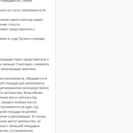
о передается Службе
азе на статус репатрианта не
ечение одного месяца издает
ении статуса.
через представителя о
ано в суде Грузии в порядке,
атриации через представителя о
ть меньше 3 месяцев с момента
е репатриации перечень
ния репатрианта, обращается в
ой площади для репатрианта.
 репатриантом непосредственно
та жительства, Фонд обязан
енное место жительства,
 процесс выбора места
срочивается на один год.
щной площади не должен
ния о репатриации. В случае,
нном месте жительства, он
жилье с большей площадью.
ество, установленное