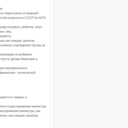
я:
льно переселено из бывшей
ета Безопасности СССР № 6279
пруг/супруга, ребенок, внук,
ных лиц.
трианта.
нным настоящим законом.
моченное учреждение Грузии за
патриации за рубежом.
ства по делам беженцев и
 для материального
финансово- технической
.
ажается в правах и
вляется распоряжение министра
Распоряжение министра, как
ленных настоящим законом.