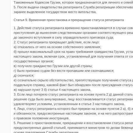
Таможенным Кодексом Грузии, которое предназначается для личного и семей
5. После выдачи свидетельства репатрианта Служба репатриации обеспечива
заранее выделенное государством место жительства.
Статья 9. Временная приостановка и прекращение статуса репатрианта
1. Действие статуса репатрианта временно приостанавливается в случае со
преступления до вынесения следственными органами соответствующего реш
до законного вступления в силу оправдательного приговора суда.
2. Статус репатрианта прекращает действие, если лицо:
а) отказалось от него на основе собственного заявления;
б) прошел максимальный срок на право требования гражданства Грузии, уста
настоящего закона, включая срок, установленный для получения ответа от 
государственных органов;
в) получило гражданство Грузии или другой страны;
г) было признано судом без вести пропавшим или скончавшимся;
д) скончался;
е) сознательно скрыло обстоятельство, препятствующее получению статуса 
поддельную справку, каковой факт был обнаружен после присуждения статус
ж) нарушил пункт 3 б) статьи 4 настоящего закона.
3. Если лицо потеряло статус репатрианта на основе пункта 2 д) данной стат
решение суда было аннулировано, лицу восстанавливается статус репатриан
удовлетворяет условиям, установленным в статье 3 настоящего закона.
4. Лицо, статус репатрианта которого был прерван на основе пунктов 2 а). б) 
и обязанности, предусмотренные настоящим законом, и на него распростран
о правовом положении иностранцев.
5. Решение о приостановлении, прекращении и восстановлении статуса репат
предусмотренных данной статьей, принимается министром по делам беженце
основе предложения Службы репатриации.