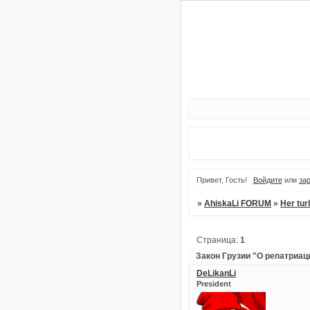
Привет, Гость!
Войдите
или
за
»
AhiskaLi FORUM
»
Her tur
Страница:
1
Закон Грузии "О репатриац
DeLikanLi
President