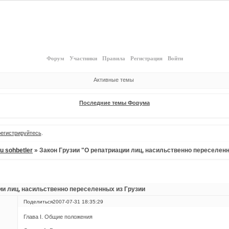
Форум
Участники
Правила
Регистрация
Войти
Активные темы
Последние темы Форума
регистрируйтесь
.
lu sohbetler
»
Закон Грузии "О репатриации лиц, насильственно переселен
ии лиц, насильственно переселенных из Грузии
Поделиться
2007-07-31 18:35:29
Глава I. Общие положения