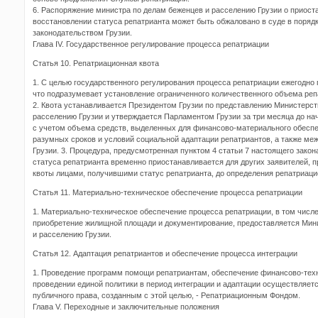
6. Распоряжение министра по делам беженцев и расселению Грузии о приост
восстановлении статуса репатрианта может быть обжаловано в суде в поряд
законодательством Грузии.
Глава IV. Государственное регулирование процесса репатриации
Статья 10. Репатриационная квота
1. С целью государственного регулирования процесса репатриации ежегодно
что подразумевает установление ограниченного количественного объема реп
2. Квота устанавливается Президентом Грузии по представлению Министерст
расселению Грузии и утверждается Парламентом Грузии за три месяца до нач
с учетом объема средств, выделенных для финансово-материального обеспе
разумных сроков и условий социальной адаптации репатриантов, а также ме
Грузии. 3. Процедура, предусмотренная пунктом 4 статьи 7 настоящего закон
статуса репатрианта временно приостанавливается для других заявителей, 
квоты лицами, получившими статус репатрианта, до определения репатриаци
Статья 11. Материально-техническое обеспечение процесса репатриации
1. Материально-техническое обеспечение процесса репатриации, в том числ
приобретение жилищной площади и документирование, предоставляется Мин
и расселению Грузии.
Статья 12. Адаптация репатриантов и обеспечение процесса интеграции
1. Проведение программ помощи репатриантам, обеспечение финансово-тех
проведении единой политики в период интеграции и адаптации осуществляе
публичного права, созданным с этой целью, - Репатриационным Фондом.
Глава V. Переходные и заключительные положения