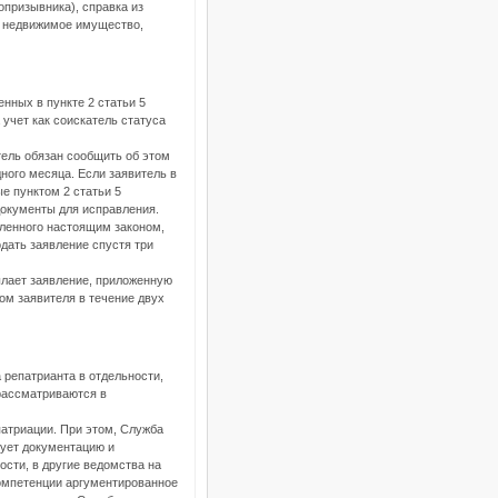
призывника), справка из
на недвижимое имущество,
енных в пункте 2 статьи 5
 учет как соискатель статуса
тель обязан сообщить об этом
ного месяца. Если заявитель в
е пунктом 2 статьи 5
документы для исправления.
овленного настоящим законом,
дать заявление спустя три
ылает заявление, приложенную
ом заявителя в течение двух
 репатрианта в отдельности,
рассматриваются в
патриации. При этом, Служба
рует документацию и
ости, в другие ведомства на
компетенции аргументированное