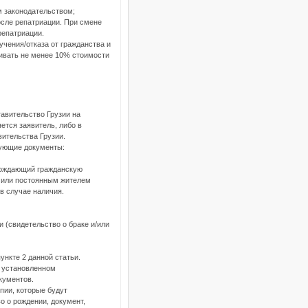
м законодательством;
после репатриации. При смене
репатриации.
учения/отказа от гражданства и
чивать не менее 10% стоимости
тавительство Грузии на
ется заявитель, либо в
вительства Грузии.
дующие документы:
верждающий гражданскую
 или постоянным жителем
в случае наличия.
 (свидетельство о браке и/или
нкте 2 данной статьи.
, установленном
кументов.
пии, которые будут
о о рождении, документ,