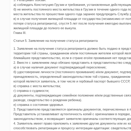
а) соблюдать Конституцию Грузии и требования, установленные действующи
б) не менять постоянного места жительства в Грузии в течение одного года 
места жительства по прошествии одного года заранее предупредить Службу 
в) в случае получения жилищной площади от государства (независимо от пол
потере статуса репатрианта), спустя 5 лет после получения ежегодно выпла
жилищной площади до полного ее выкупа.
Глава III.
Статья 5. Заявление на получение статуса репатрианта
1. Заявление на получение статуса репатрианта должно быть подано в предс
территории той страны, гражданином и/или постоянным жителем которой явля
ближайшее представительство, если в стране его/ее проживания нет предста
2. Вместе с заявлением лицо обязано представить в представительство сле
а) в случае наличия документ подтверждающий переселение;
б) удостоверение личности (постоянного проживания) и/или документ, подт
принадлежность, определенный законодательством той страны, гражданином
которой является заявитель, в том числе и гербовый паспорт бывшего СССР, 
в) справка с места жительства;
г) справка о судимости;
д) документы, подтверждающие семейное положение и/или родственные связи
разводе, свидетельство о рождении ребенка).
е) справка о состоянии здоровья.
3. Представителю представляются оригиналы документов, перечисленных в пу
Представитель устанавливает аутентичность копий с оригиналами в порядке
законодательством, и возвращает заявителю оригиналы соответствующих до
4. Заявитель имеет право приложить к заявлению другие документы или их ко
способствовать репатриации и процессу интеграции-адаптации: свидетельств