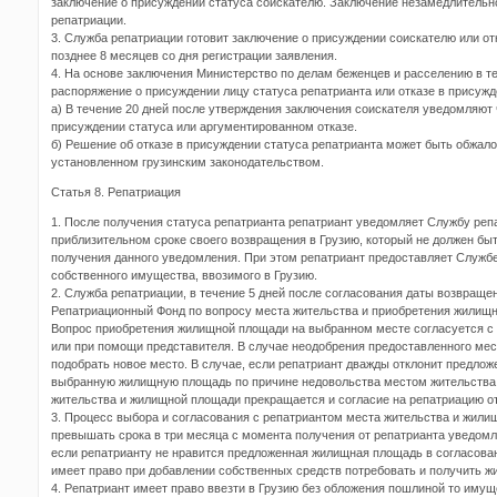
заключение о присуждении статуса соискателю. Заключение незамедлительн
репатриации.
3. Служба репатриации готовит заключение о присуждении соискателю или отк
позднее 8 месяцев со дня регистрации заявления.
4. На основе заключения Министерство по делам беженцев и расселению в т
распоряжение о присуждении лицу статуса репатрианта или отказе в присужд
а) В течение 20 дней после утверждения заключения соискателя уведомляют 
присуждении статуса или аргументированном отказе.
б) Решение об отказе в присуждении статуса репатрианта может быть обжалов
установленном грузинским законодательством.
Статья 8. Репатриация
1. После получения статуса репатрианта репатриант уведомляет Службу реп
приблизительном сроке своего возвращения в Грузию, который не должен бы
получения данного уведомления. При этом репатриант предоставляет Служб
собственного имущества, ввозимого в Грузию.
2. Служба репатриации, в течение 5 дней после согласования даты возвраще
Репатриационный Фонд по вопросу места жительства и приобретения жилищн
Вопрос приобретения жилищной площади на выбранном месте согласуется с
или при помощи представителя. В случае неодобрения предоставленного мес
подобрать новое место. В случае, если репатриант дважды отклонит предлож
выбранную жилищную площадь по причине недовольства местом жительства,
жительства и жилищной площади прекращается и согласие на репатриацию от
3. Процесс выбора и согласования с репатриантом места жительства и жили
превышать срока в три месяца с момента получения от репатрианта уведомле
если репатрианту не нравится предложенная жилищная площадь в согласова
имеет право при добавлении собственных средств потребовать и получить 
4. Репатриант имеет право ввезти в Грузию без обложения пошлиной то имущ