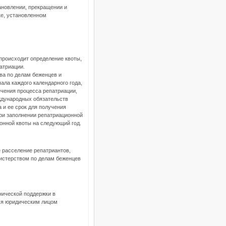
ановлении, прекращении и
ке, установленном
 происходит определение квоты,
атриации.
ва по делам беженцев и
ала каждого календарного года,
чения процесса репатриации,
ждународных обязательств
а и ее срок для получения
при заполнении репатриационной
онной квоты на следующий год.
е расселение репатриантов,
истерством по делам беженцев
нической поддержки в
тся юридическим лицом