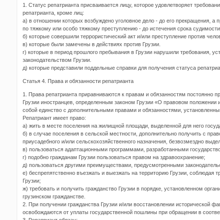
1. Статус репатрианта присваивается лицу, которое удовлетворяет требован
репатрианта, кроме лиц:
а) в отношении которых возбуждено уголовное дело - до его прекращения, а
по тяжкому или особо тяжкому преступлению - до истечения срока судимости
б) которые совершили террористический акт и/или преступление против чело
в) которые были замечены в действиях против Грузии.
г) которые в период прошлого пребывания в Грузии нарушили требования, 
законодательством Грузии.
д) которые представили поддельные справки для получения статуса репатриа
Статья 4. Права и обязанности репатрианта
1. Права репатрианта приравниваются к правам и обязанностям постоянно 
Грузии иностранцев, определенным законом Грузии «О правовом положении 
собой единство с дополнительными правами и обязанностями, установленн
Репатриант имеет право:
а) жить в месте поселения на жилищной площади, выделенной для него госуд
б) в случае поселения в сельской местности, дополнительно получить с пра
приусадебного и/или сельскохозяйственного назначения, безвозмездно выде
в) пользоваться адаптационными программами, разработанными государство
г) подобно гражданам Грузии пользоваться правом на здравоохранение;
д) пользоваться другими преимуществами, предусмотренными законодатель
е) беспрепятственно въезжать и выезжать на территорию Грузии, соблюдая т
Грузии;
ж) требовать и получить гражданство Грузии в порядке, установленном орган
грузинском гражданстве.
2. При получении гражданства Грузии и/или восстановлении исторической ф
освобождаются от уплаты государственной пошлины при обращении в соотв
3. Репатриант обязан: