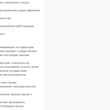
иям соискателя статуса
 при вынесении судом обвинения
.
вечества.
установленные действующим
нта.
проживающих на территории
иностранцев» и представляют
ыми настоящим законом.
арством, и выкупить ее;
вом пользования участок земли
ленный государством;
м для репатриантов;
ством Грузии;
ребования законодательства
ическим законом Грузии о
амилии, репатрианты
етствующие органы.