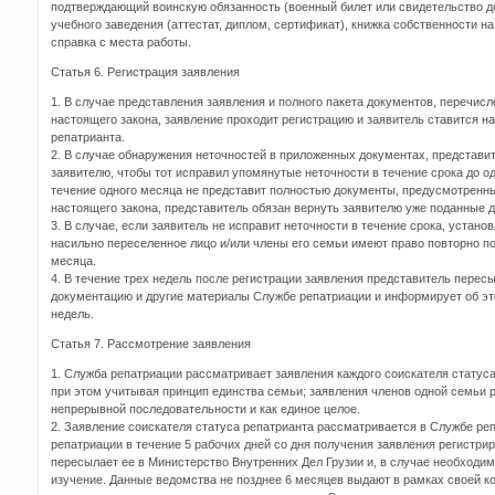
подтверждающий воинскую обязанность (военный билет или свидетельство до
учебного заведения (аттестат, диплом, сертификат), книжка собственности 
справка с места работы.
Статья 6. Регистрация заявления
1. В случае представления заявления и полного пакета документов, перечисл
настоящего закона, заявление проходит регистрацию и заявитель ставится на
репатрианта.
2. В случае обнаружения неточностей в приложенных документах, представи
заявителю, чтобы тот исправил упомянутые неточности в течение срока до од
течение одного месяца не представит полностью документы, предусмотренны
настоящего закона, представитель обязан вернуть заявителю уже поданные 
3. В случае, если заявитель не исправит неточности в течение срока, устан
насильно переселенное лицо и/или члены его семьи имеют право повторно по
месяца.
4. В течение трех недель после регистрации заявления представитель перес
документацию и другие материалы Службе репатриации и информирует об эт
недель.
Статья 7. Рассмотрение заявления
1. Служба репатриации рассматривает заявления каждого соискателя статуса
при этом учитывая принцип единства семьи; заявления членов одной семьи 
непрерывной последовательности и как единое целое.
2. Заявление соискателя статуса репатрианта рассматривается в Службе ре
репатриации в течение 5 рабочих дней со дня получения заявления регистри
пересылает ее в Министерство Внутренних Дел Грузии и, в случае необходим
изучение. Данные ведомства не позднее 6 месяцев выдают в рамках своей 