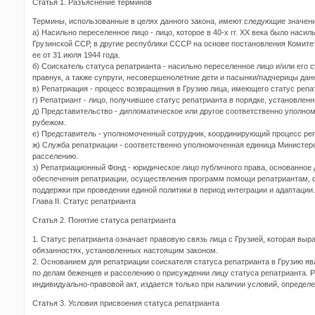
Статья 1. Разъяснение терминов
Термины, использованные в целях данного закона, имеют следующие значени
а) Насильно переселенное лицо - лицо, которое в 40-х гг. XX века было наси
Грузинской ССР, в другие республики СССР на основе постановления Комит
ее от 31 июля 1944 года.
б) Соискатель статуса репатрианта - насильно переселенное лицо и/или его су
правнук, а также супруги, несовершенолетние дети и пасынки/падчерицы дан
в) Репатриация - процесс возвращения в Грузию лица, имеющего статус репа
г) Репатриант - лицо, получившее статус репатрианта в порядке, установле
д) Представительство - дипломатическое или другое соответственно уполно
рубежом.
е) Представитель - уполномоченный сотрудник, координирующий процесс ре
ж) Служба репатриации - соответственно уполномоченная единица Министер
расселению.
з) Репатриационный Фонд - юридическое лицо публичного права, основанное
обеспечения репатриации, осуществления программ помощи репатриантам, 
поддержки при проведении единой политики в период интеграции и адаптации
Глава II. Статус репатрианта
Cтaтья 2. Понятие статуса репатрианта
1. Статус репатрианта означает правовую связь лица с Грузией, которая выр
обязанностях, установленных настоящим законом.
2. Основанием для репатриации соискателя статуса репатрианта в Грузию я
по делам беженцев и расселению о присуждении лицу статуса репатрианта. 
индивидуально-правовой акт, издается только при наличии условий, опреде
Статья 3. Условия присвоения статуса репатрианта