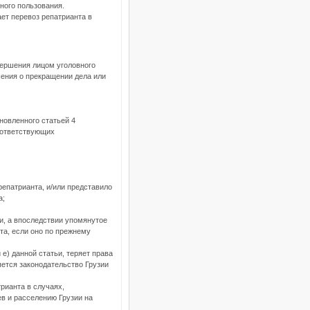
ного пользования.
ет перевоз репатрианта в
вершения лицом уголовного
ения о прекращении дела или
новленного статьей 4
соответствующих
репатрианта, и/или представило
а;
ьи, а впоследствии упомянутое
та, если оно по прежнему
и е) данной статьи, теряет права
яется законодательство Грузии
рианта в случаях,
в и расселению Грузии на